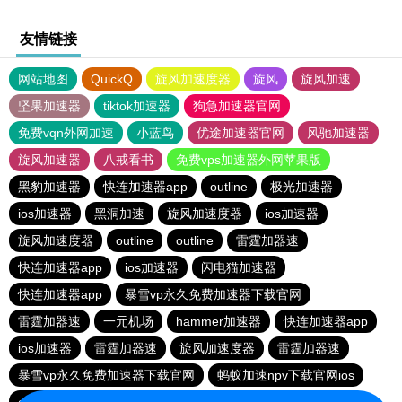
友情链接
网站地图
QuickQ
旋风加速度器
旋风
旋风加速
坚果加速器
tiktok加速器
狗急加速器官网
免费vqn外网加速
小蓝鸟
优途加速器官网
风驰加速器
旋风加速器
八戒看书
免费vps加速器外网苹果版
黑豹加速器
快连加速器app
outline
极光加速器
ios加速器
黑洞加速
旋风加速度器
ios加速器
旋风加速度器
outline
outline
雷霆加器速
快连加速器app
ios加速器
闪电猫加速器
快连加速器app
暴雪vp永久免费加速器下载官网
雷霆加器速
一元机场
hammer加速器
快连加速器app
ios加速器
雷霆加器速
旋风加速度器
雷霆加器速
暴雪vp永久免费加速器下载官网
蚂蚁加速npv下载官网ios