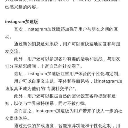
己感兴趣的内容。
instagram加速版
其次，lnstagram加速版还加强了用户与朋友之间的互
动。
通过新的消息通知系统，用户可以更快速地回复和与朋
友交流。
此外，用户还可以参加各种有趣的活动和挑战，与朋友
们分享精彩瞬间，丰富自己的社交圈子。
最后，lnstagram加速版注重用户体验的个性化与定制。
用户可以自定义主题、字体和界面风格，让lnstagram加
速版真正成为他们的“专属社交平台”。
此外，用户还可以根据自己的需求设置各种提醒和通
知，以便与世界保持联系，同时不被打扰。
总而言之，lnstagram加速版为用户带来了快人一步的社
交媒体体验。
通过更快的加载速度、智能推荐功能和个性化定制，用