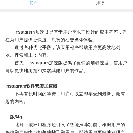
简介
排行
lnstagram加速版是基于用户需求而设计的应用程序，旨
在为用户提供更快速、流畅的社交媒体体验。
通过各种优化手段，该应用程序帮助用户更高效地浏
览、搜索和上传内容。
首先，lnstagram加速版提供了更快的加载速度，使用户
可以更快地浏览和探索其他用户的作品。
instagram软件安装加速器
不再有长时间的等待，用户可以立即享受到最新、最有
趣的内容。
... 版64g
此外，该应用程序还引入了智能推荐功能，根据用户的
兴趣和喜好推荐相关的帖子和用户，帮助用户更好地发现自