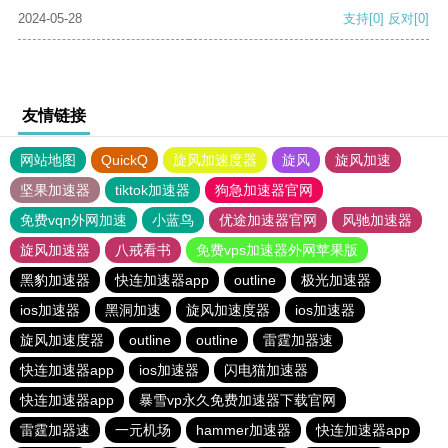
2024-05-28
支持
[0]
反对
[0]
友情链接
网站地图
QuickQ
旋风加速度器
旋风
旋风加速
坚果加速器
tiktok加速器
狗急加速器官网
免费vqn外网加速
小蓝鸟
优途加速器官网
风驰加速器
旋风加速器
八戒看书
免费vps加速器外网苹果版
黑豹加速器
快连加速器app
outline
极光加速器
ios加速器
黑洞加速
旋风加速度器
ios加速器
旋风加速度器
outline
outline
雷霆加器速
快连加速器app
ios加速器
闪电猫加速器
快连加速器app
暴雪vp永久免费加速器下载官网
雷霆加器速
一元机场
hammer加速器
快连加速器app