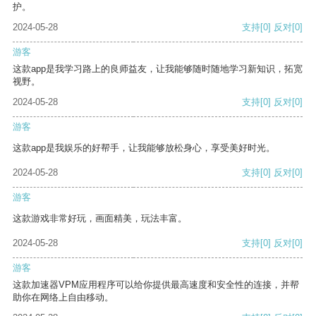
护。
2024-05-28
支持
[0]
反对
[0]
游客
这款app是我学习路上的良师益友，让我能够随时随地学习新知识，拓宽
视野。
2024-05-28
支持
[0]
反对
[0]
游客
这款app是我娱乐的好帮手，让我能够放松身心，享受美好时光。
2024-05-28
支持
[0]
反对
[0]
游客
这款游戏非常好玩，画面精美，玩法丰富。
2024-05-28
支持
[0]
反对
[0]
游客
这款加速器VPM应用程序可以给你提供最高速度和安全性的连接，并帮
助你在网络上自由移动。