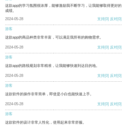
这款app的学习氛围很浓厚，能够激励我不断学习，让我能够取得更好的
成绩。
2024-05-28
支持
[0]
反对
[0]
游客
这款app的商品种类非常丰富，可以满足我所有的购物需求。
2024-05-28
支持
[0]
反对
[0]
游客
这款app的路线规划非常精准，让我能够快速到达目的地。
2024-05-28
支持
[0]
反对
[0]
游客
这款软件的操作非常简单，即使是小白也能快速上手。
2024-05-28
支持
[0]
反对
[0]
游客
这款软件的设计非常人性化，使用起来非常舒服。