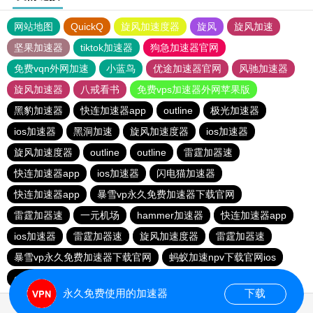
网站地图
QuickQ
旋风加速度器
旋风
旋风加速
坚果加速器
tiktok加速器
狗急加速器官网
免费vqn外网加速
小蓝鸟
优途加速器官网
风驰加速器
旋风加速器
八戒看书
免费vps加速器外网苹果版
黑豹加速器
快连加速器app
outline
极光加速器
ios加速器
黑洞加速
旋风加速度器
ios加速器
旋风加速度器
outline
outline
雷霆加器速
快连加速器app
ios加速器
闪电猫加速器
快连加速器app
暴雪vp永久免费加速器下载官网
雷霆加器速
一元机场
hammer加速器
快连加速器app
ios加速器
雷霆加器速
旋风加速度器
雷霆加器速
暴雪vp永久免费加速器下载官网
蚂蚁加速npv下载官网ios
outline
旋风加速度器
永久免费使用的加速器
下载