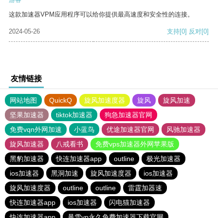
这款加速器VPM应用程序可以给你提供最高速度和安全性的连接。
2024-05-26
支持
[0]
反对
[0]
友情链接
网站地图
QuickQ
旋风加速度器
旋风
旋风加速
坚果加速器
tiktok加速器
狗急加速器官网
免费vqn外网加速
小蓝鸟
优途加速器官网
风驰加速器
旋风加速器
八戒看书
免费vps加速器外网苹果版
黑豹加速器
快连加速器app
outline
极光加速器
ios加速器
黑洞加速
旋风加速度器
ios加速器
旋风加速度器
outline
outline
雷霆加器速
快连加速器app
ios加速器
闪电猫加速器
快连加速器app
暴雪vp永久免费加速器下载官网