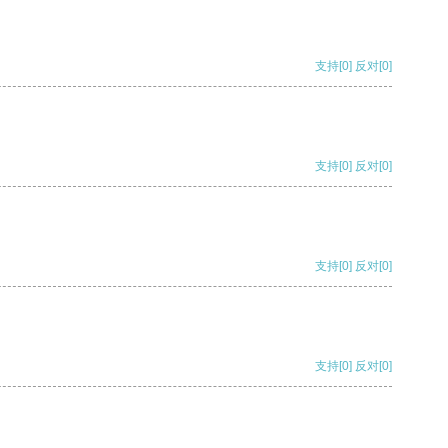
支持
[0]
反对
[0]
支持
[0]
反对
[0]
支持
[0]
反对
[0]
支持
[0]
反对
[0]