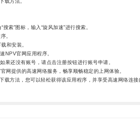
下载方法。
角“搜索”图标，输入“旋风加速”进行搜索。
程序。
下载和安装。
NPV官网应用程序。
如果还没有账号，请点击注册按钮进行账号申请。
官网提供的高速网络服务，畅享顺畅稳定的上网体验。
S下载方法，您可以轻松获得该应用程序，并享受高速网络连接