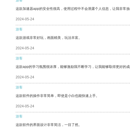
游客
这款加速器app的安全性很高，使用过程中不会泄露个人信息，让我非常放
2024-05-24
游客
这款游戏非常好玩，画面精美，玩法丰富。
2024-05-24
游客
这款app的学习氛围很浓厚，能够激励我不断学习，让我能够取得更好的成
2024-05-24
游客
这款软件的操作非常简单，即使是小白也能快速上手。
2024-05-24
游客
这款软件的界面设计非常简洁，一目了然。