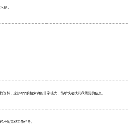
有玩腻。
找资料，这款app的搜索功能非常强大，能够快速找到我需要的信息。
更轻松地完成工作任务。