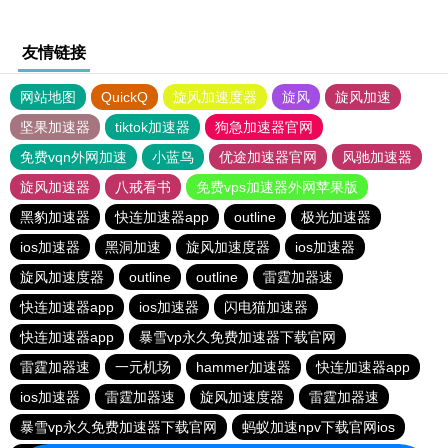
友情链接
网站地图
QuickQ
旋风加速度器
旋风
旋风加速
坚果加速器
tiktok加速器
狗急加速器官网
免费vqn外网加速
小蓝鸟
优途加速器官网
风驰加速器
旋风加速器
八戒看书
免费vps加速器外网苹果版
黑豹加速器
快连加速器app
outline
极光加速器
ios加速器
黑洞加速
旋风加速度器
ios加速器
旋风加速度器
outline
outline
雷霆加器速
快连加速器app
ios加速器
闪电猫加速器
快连加速器app
暴雪vp永久免费加速器下载官网
雷霆加器速
一元机场
hammer加速器
快连加速器app
ios加速器
雷霆加器速
旋风加速度器
雷霆加器速
暴雪vp永久免费加速器下载官网
蚂蚁加速npv下载官网ios