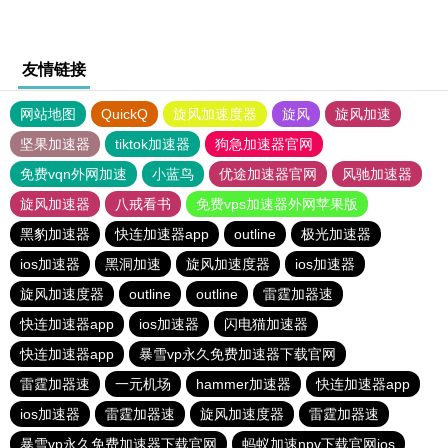
友情链接
网站地图
QuickQ
旋风加速度器
旋风
旋风加速
坚果加速器
tiktok加速器
狗急加速器官网
免费vqn外网加速
小蓝鸟
优途加速器官网
风驰加速器
旋风加速器
八戒看书
免费vps加速器外网苹果版
黑豹加速器
快连加速器app
outline
极光加速器
ios加速器
黑洞加速
旋风加速度器
ios加速器
旋风加速度器
outline
outline
雷霆加器速
快连加速器app
ios加速器
闪电猫加速器
快连加速器app
暴雪vp永久免费加速器下载官网
雷霆加器速
一元机场
hammer加速器
快连加速器app
ios加速器
雷霆加器速
旋风加速度器
雷霆加器速
暴雪vp永久免费加速器下载官网
蚂蚁加速npv下载官网ios