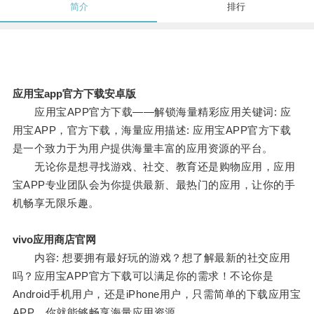
简介
排行
应用宝app官方下载安卓版
应用宝APP官方下载——解锁海量精彩应用关键词: 应
用宝APP，官方下载，海量应用描述: 应用宝APP官方下载
是一个致力于为用户提供海量丰富的应用资源的平台。
无论你是想寻找游戏、社交、教育还是购物应用，应用
宝APP专业团队会为你提供最新、最热门的应用，让你的手
机畅享无限乐趣。
vivo应用商店官网
内容: 想要拥有最好玩的游戏？想了解最新的社交应用
吗？应用宝APP官方下载可以满足你的需求！不论你是
Android手机用户，还是iPhone用户，只需简单的下载应用宝
APP，你就能够畅享海量应用资源。