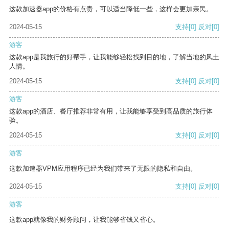
这款加速器app的价格有点贵，可以适当降低一些，这样会更加亲民。
2024-05-15
支持
[0]
反对
[0]
游客
这款app是我旅行的好帮手，让我能够轻松找到目的地，了解当地的风土
人情。
2024-05-15
支持
[0]
反对
[0]
游客
这款app的酒店、餐厅推荐非常有用，让我能够享受到高品质的旅行体
验。
2024-05-15
支持
[0]
反对
[0]
游客
这款加速器VPM应用程序已经为我们带来了无限的隐私和自由。
2024-05-15
支持
[0]
反对
[0]
游客
这款app就像我的财务顾问，让我能够省钱又省心。