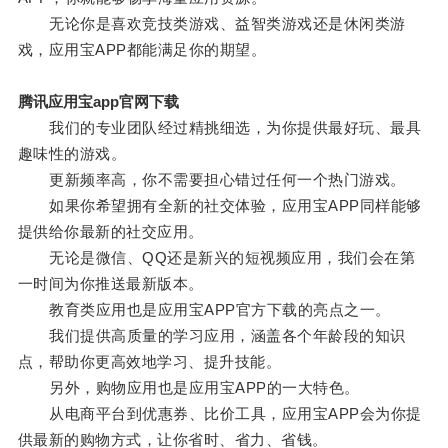
无论你是喜欢竞技类游戏、益智类游戏还是休闲类游
戏，应用宝APP都能满足你的期望。
腾讯应用宝app官网下载
我们的专业团队经过精挑细选，为你提供最好玩、最具
趣味性的游戏。
更新频率高，你不需要担心错过任何一个热门游戏。
如果你希望拥有全新的社交体验，应用宝APP同样能够
提供给你最新的社交应用。
无论是微信、QQ还是新兴的短视频应用，我们会在第
一时间为你推送最新版本。
教育类应用也是应用宝APP官方下载的亮点之一。
我们提供高质量的学习应用，涵盖各个年龄段的知识
点，帮助你更高效地学习、提升技能。
另外，购物应用也是应用宝APP的一大特色。
从电商平台到优惠券、比价工具，应用宝APP会为你提
供最新的购物方式，让你省时、省力、省钱。