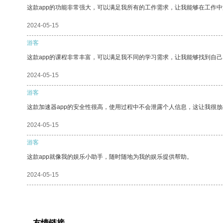
这款app的功能非常强大，可以满足我所有的工作需求，让我能够在工作
2024-05-15
游客
这款app的课程非常丰富，可以满足我不同的学习需求，让我能够找到自
2024-05-15
游客
这款加速器app的安全性很高，使用过程中不会泄露个人信息，这让我很
2024-05-15
游客
这款app就像我的娱乐小助手，随时随地为我的娱乐提供帮助。
2024-05-15
友情链接