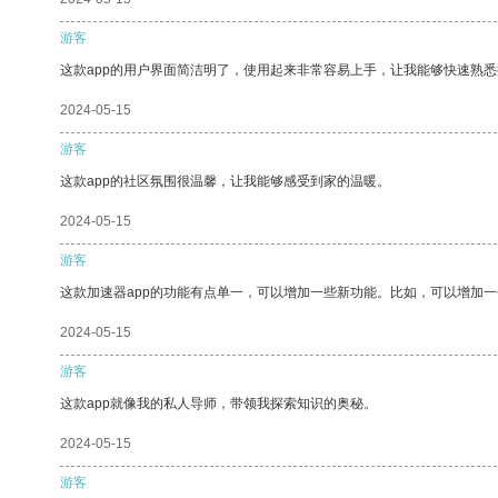
游客
这款app的用户界面简洁明了，使用起来非常容易上手，让我能够快速熟悉
2024-05-15
游客
这款app的社区氛围很温馨，让我能够感受到家的温暖。
2024-05-15
游客
这款加速器app的功能有点单一，可以增加一些新功能。比如，可以增加
2024-05-15
游客
这款app就像我的私人导师，带领我探索知识的奥秘。
2024-05-15
游客