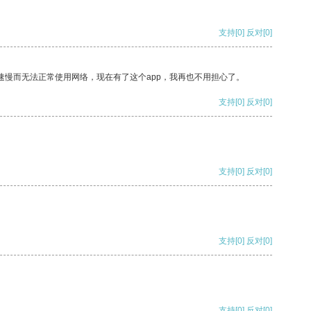
支持
[0]
反对
[0]
速慢而无法正常使用网络，现在有了这个app，我再也不用担心了。
支持
[0]
反对
[0]
支持
[0]
反对
[0]
支持
[0]
反对
[0]
支持
[0]
反对
[0]