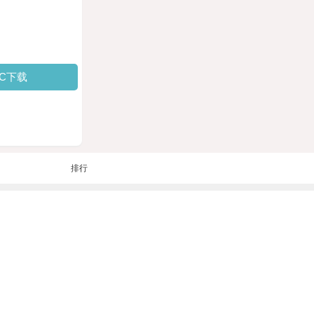
PC下载
排行