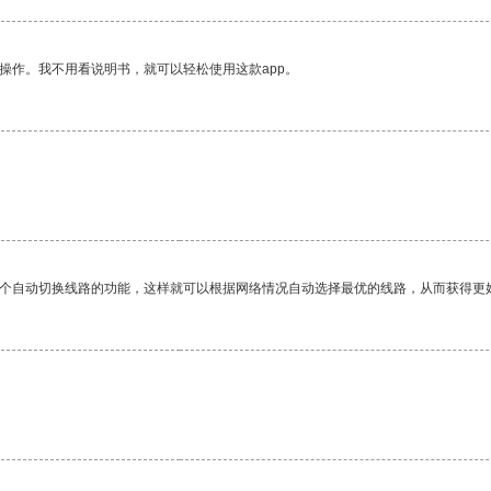
操作。我不用看说明书，就可以轻松使用这款app。
一个自动切换线路的功能，这样就可以根据网络情况自动选择最优的线路，从而获得更