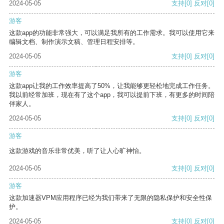
2024-05-05
支持
[0]
反对
[0]
游客
这款app的功能非常强大，可以满足我所有的工作需求。我可以使用它来
编辑文档、制作演示文稿、管理日程安排等。
2024-05-05
支持
[0]
反对
[0]
游客
这款app让我的工作效率提高了50%，让我能够更轻松地完成工作任务。
我以前经常加班，现在有了这个app，我可以提前下班，有更多的时间陪
伴家人。
2024-05-05
支持
[0]
反对
[0]
游客
这款游戏的音乐非常优美，听了让人心旷神怡。
2024-05-05
支持
[0]
反对
[0]
游客
这款加速器VPM应用程序已经为我们带来了无限的隐私保护和安全性保
护。
2024-05-05
支持
[0]
反对
[0]