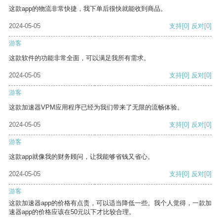
这款app的物流非常快捷，我下单后很快就能收到商品。
2024-05-05
支持
[0]
反对
[0]
游客
这款软件的功能非常全面，可以满足我所有需求。
2024-05-05
支持
[0]
反对
[0]
游客
这款加速器VPM应用程序已经为我们带来了无限的流畅体验。
2024-05-05
支持
[0]
反对
[0]
游客
这款app就像我的财务顾问，让我能够省钱又省心。
2024-05-05
支持
[0]
反对
[0]
游客
这款加速器app的价格有点贵，可以适当降低一些。我个人觉得，一款加
速器app的价格应该在50元以下才比较合理。