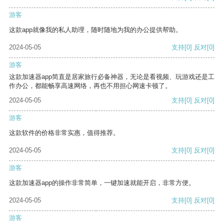
游客
这款app就像我的私人助理，随时随地为我的办公提供帮助。
2024-05-05
支持
[0]
反对
[0]
游客
这款加速器app简直是居家旅行必备神器，无论是看视频、玩游戏还是工
作办公，都能畅享高速网络，再也不用担心网速卡顿了。
2024-05-05
支持
[0]
反对
[0]
游客
这款软件的价格非常实惠，值得推荐。
2024-05-05
支持
[0]
反对
[0]
游客
这款加速器app的操作非常简单，一键加速就能开启，非常方便。
2024-05-05
支持
[0]
反对
[0]
游客