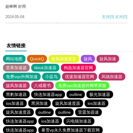
超棒啊 好用
2024-05-04
支持
[0]
反对
[0]
友情链接
网站地图
QuickQ
旋风加速度器
旋风
旋风加速
坚果加速器
tiktok加速器
狗急加速器官网
免费vqn外网加速
小蓝鸟
优途加速器官网
风驰加速器
旋风加速器
八戒看书
免费vps加速器外网苹果版
黑豹加速器
快连加速器app
outline
极光加速器
ios加速器
黑洞加速
旋风加速度器
ios加速器
旋风加速度器
outline
outline
雷霆加器速
快连加速器app
ios加速器
闪电猫加速器
快连加速器app
暴雪vp永久免费加速器下载官网