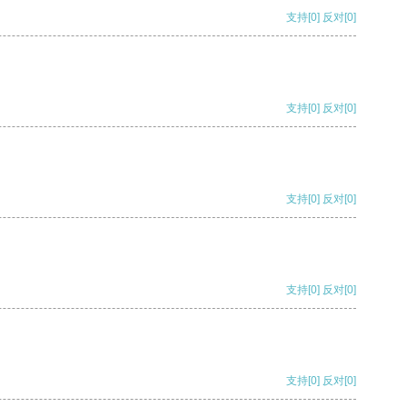
支持
[0]
反对
[0]
支持
[0]
反对
[0]
支持
[0]
反对
[0]
支持
[0]
反对
[0]
支持
[0]
反对
[0]