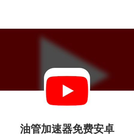
油管加速器免费安卓