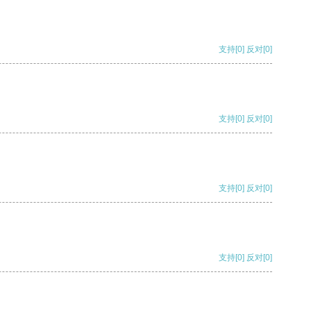
支持
[0]
反对
[0]
支持
[0]
反对
[0]
支持
[0]
反对
[0]
支持
[0]
反对
[0]