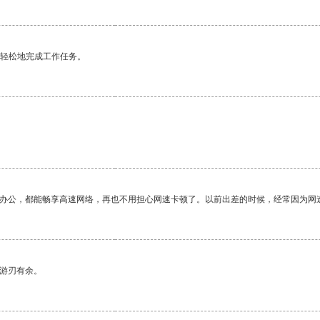
更轻松地完成工作任务。
作办公，都能畅享高速网络，再也不用担心网速卡顿了。以前出差的时候，经常因为网
中游刃有余。