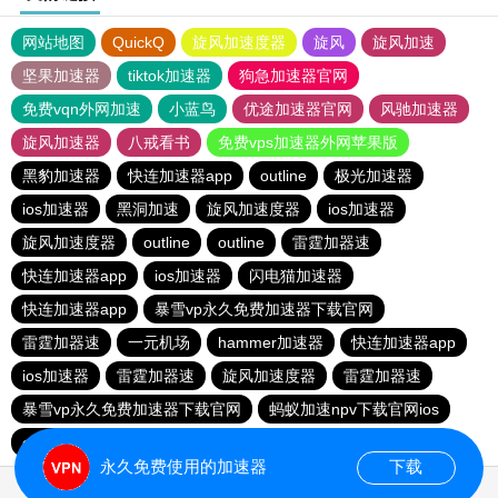
网站地图
QuickQ
旋风加速度器
旋风
旋风加速
坚果加速器
tiktok加速器
狗急加速器官网
免费vqn外网加速
小蓝鸟
优途加速器官网
风驰加速器
旋风加速器
八戒看书
免费vps加速器外网苹果版
黑豹加速器
快连加速器app
outline
极光加速器
ios加速器
黑洞加速
旋风加速度器
ios加速器
旋风加速度器
outline
outline
雷霆加器速
快连加速器app
ios加速器
闪电猫加速器
快连加速器app
暴雪vp永久免费加速器下载官网
雷霆加器速
一元机场
hammer加速器
快连加速器app
ios加速器
雷霆加器速
旋风加速度器
雷霆加器速
暴雪vp永久免费加速器下载官网
蚂蚁加速npv下载官网ios
outline
旋风加速度器
永久免费使用的加速器
下载