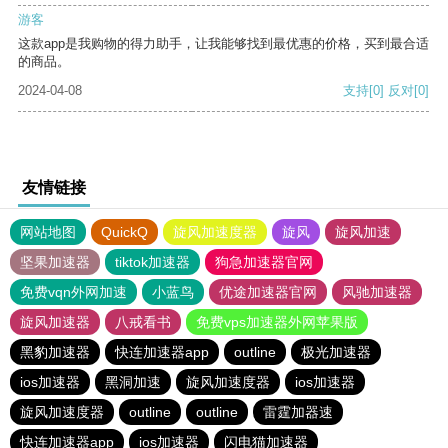
游客
这款app是我购物的得力助手，让我能够找到最优惠的价格，买到最合适
的商品。
2024-04-08
支持
[0]
反对
[0]
友情链接
网站地图
QuickQ
旋风加速度器
旋风
旋风加速
坚果加速器
tiktok加速器
狗急加速器官网
免费vqn外网加速
小蓝鸟
优途加速器官网
风驰加速器
旋风加速器
八戒看书
免费vps加速器外网苹果版
黑豹加速器
快连加速器app
outline
极光加速器
ios加速器
黑洞加速
旋风加速度器
ios加速器
旋风加速度器
outline
outline
雷霆加器速
快连加速器app
ios加速器
闪电猫加速器